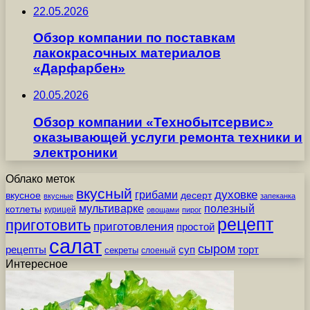
22.05.2026
Обзор компании по поставкам
лакокрасочных материалов
«Дарфарбен»
20.05.2026
Обзор компании «Технобытсервис»
оказывающей услуги ремонта техники и
электроники
Облако меток
вкусный
грибами
духовке
вкусное
десерт
вкусные
запеканка
мультиварке
полезный
котлеты
курицей
овощами
пирог
рецепт
приготовить
приготовления
простой
салат
сыром
рецепты
суп
торт
секреты
слоеный
Интересное