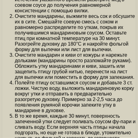
соевом соусе до получения равномерной
консистенции с помощью вилки.
Очистите мандарины, выжмите весь сок и обсушите
их в сите. Смешайте соевую смесь с соком и
равномерно распределите по уткам, покрыв их
получившимся мандариновым соусом. Оставьте
птиц при комнатной температуре на 30 минут.
Разогрейте духовку до 180°C и накройте фольгой
форму для выпечки или лист для выпечки.
Очистите мандарин и киви от кожуры и нарежьте
дольками (мандарины просто разломайте руками).
Обложить утку мандаринами и киви, зашить или
защепить птицу грубой нитью, перенести на лист
для выпечки или поместить в форму для запекания.
Полейте птицу оставшимся соусом и добавьте 3 ст.
ложки. Чистую воду, выложить мандариновую корку
вокруг утки и отправить в предварительно
разогретую духовку. Примерно за 2-2,5 часа до
появления румяной корочки запеките утку в
мандарине в духовке.
В то же время, каждые 30 минут, поверхность
запеченной утки следует поливать соусом фу-пари и
сливать воду. Если верхняя часть птицы начала
подгорать, но еще не готова в блюде, утомительно