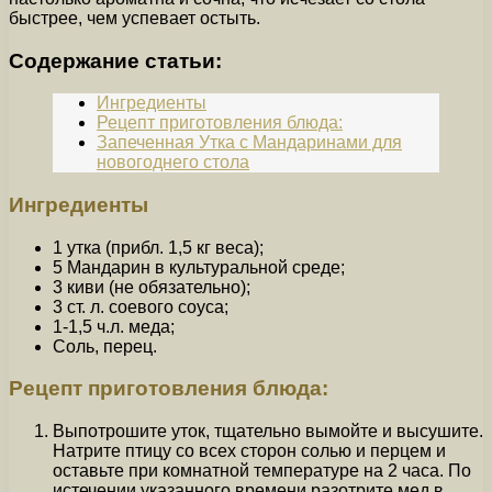
быстрее, чем успевает остыть.
Содержание статьи:
Ингредиенты
Рецепт приготовления блюда:
Запеченная Утка с Мандаринами для
новогоднего стола
Ингредиенты
1 утка (прибл. 1,5 кг веса);
5 Мандарин в культуральной среде;
3 киви (не обязательно);
3 ст. л. соевого соуса;
1-1,5 ч.л. меда;
Соль, перец.
Рецепт приготовления блюда:
Выпотрошите уток, тщательно вымойте и высушите.
Натрите птицу со всех сторон солью и перцем и
оставьте при комнатной температуре на 2 часа. По
истечении указанного времени разотрите мед в