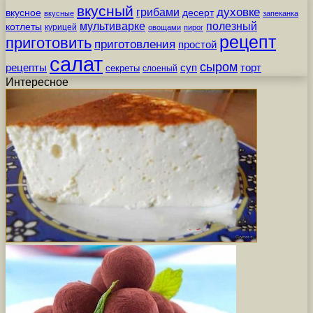
вкусный
грибами
духовке
вкусное
десерт
вкусные
запеканка
мультиварке
полезный
котлеты
курицей
овощами
пирог
рецепт
приготовить
приготовления
простой
салат
сыром
рецепты
суп
торт
секреты
слоеный
Интересное