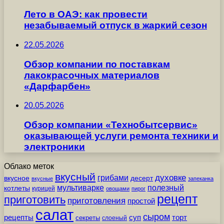
Лето в ОАЭ: как провести
незабываемый отпуск в жаркий сезон
22.05.2026
Обзор компании по поставкам
лакокрасочных материалов
«Дарфарбен»
20.05.2026
Обзор компании «Технобытсервис»
оказывающей услуги ремонта техники и
электроники
Облако меток
вкусный
грибами
духовке
вкусное
десерт
вкусные
запеканка
мультиварке
полезный
котлеты
курицей
овощами
пирог
рецепт
приготовить
приготовления
простой
салат
сыром
рецепты
суп
торт
секреты
слоеный