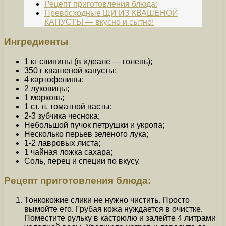
Рецепт приготовления блюда:
Превосходные ЩИ ИЗ КВАШЕНОЙ
КАПУСТЫ — вкусно и сытно!
Ингредиенты
1 кг свинины (в идеале — голень);
350 г квашеной капусты;
4 картофелины;
2 луковицы;
1 морковь;
1 ст. л. томатной пасты;
2-3 зубчика чеснока;
Небольшой пучок петрушки и укропа;
Несколько перьев зеленого лука;
1-2 лавровых листа;
1 чайная ложка сахара;
Соль, перец и специи по вкусу.
Рецепт приготовления блюда:
Тонкокожие слики не нужно чистить. Просто
вымойте его. Грубая кожа нуждается в очистке.
Поместите рульку в кастрюлю и залейте 4 литрами