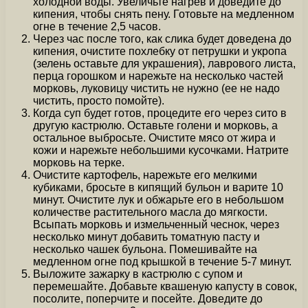
холодной воды. Увеличьте нагрев и доведите до
кипения, чтобы снять пену. Готовьте на медленном
огне в течение 2,5 часов.
Через час после того, как слика будет доведена до
кипения, очистите похлебку от петрушки и укропа
(зелень оставьте для украшения), лаврового листа,
перца горошком и нарежьте на несколько частей
морковь, луковицу чистить не нужно (ее не надо
чистить, просто помойте).
Когда суп будет готов, процедите его через сито в
другую кастрюлю. Оставьте голени и морковь, а
остальное выбросьте. Очистите мясо от жира и
кожи и нарежьте небольшими кусочками. Натрите
морковь на терке.
Очистите картофель, нарежьте его мелкими
кубиками, бросьте в кипящий бульон и варите 10
минут. Очистите лук и обжарьте его в небольшом
количестве растительного масла до мягкости.
Всыпать морковь и измельченный чеснок, через
несколько минут добавить томатную пасту и
несколько чашек бульона. Помешивайте на
медленном огне под крышкой в течение 5-7 минут.
Выложите зажарку в кастрюлю с супом и
перемешайте. Добавьте квашеную капусту в совок,
посолите, поперчите и посейте. Доведите до