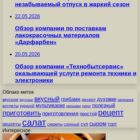
незабываемый отпуск в жаркий сезон
22.05.2026
Обзор компании по поставкам
лакокрасочных материалов
«Дарфарбен»
20.05.2026
Обзор компании «Технобытсервис»
оказывающей услуги ремонта техники и
электроники
Облако меток
вкусный
грибами
духовке
вкусное
десерт
вкусные
запеканка
мультиварке
полезный
котлеты
курицей
овощами
пирог
рецепт
приготовить
приготовления
простой
салат
сыром
рецепты
суп
торт
секреты
слоеный
Интересное