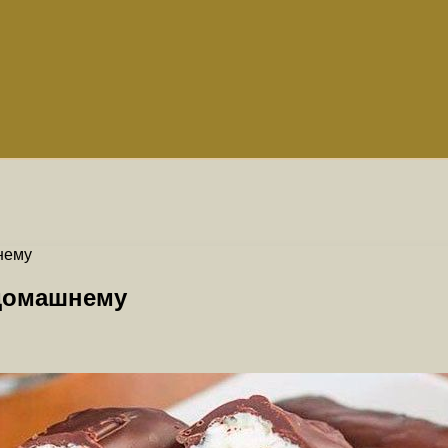
нему
домашнему