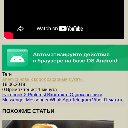
Теги
апельсиновых
корок
сахарные
цукаты
18.06.2019
0
Время чтения: 1 минута
Facebook
X
Pinterest
Вконтакте
Одноклассники
Messenger
Messenger
WhatsApp
Telegram
Viber
Печатать
ПОХОЖИЕ СТАТЬИ