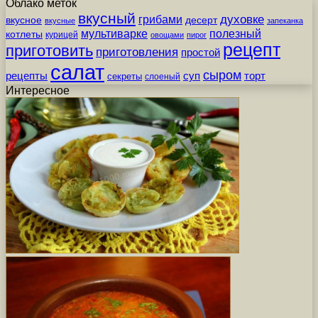
Облако меток
вкусный
грибами
духовке
вкусное
десерт
вкусные
запеканка
мультиварке
полезный
котлеты
курицей
овощами
пирог
рецепт
приготовить
приготовления
простой
салат
сыром
рецепты
суп
торт
секреты
слоеный
Интересное