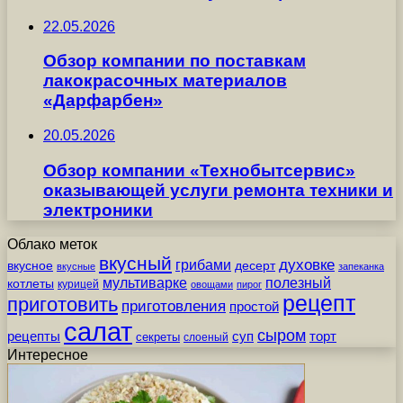
22.05.2026
Обзор компании по поставкам
лакокрасочных материалов
«Дарфарбен»
20.05.2026
Обзор компании «Технобытсервис»
оказывающей услуги ремонта техники и
электроники
Облако меток
вкусный
грибами
духовке
вкусное
десерт
вкусные
запеканка
мультиварке
полезный
котлеты
курицей
овощами
пирог
рецепт
приготовить
приготовления
простой
салат
сыром
рецепты
суп
торт
секреты
слоеный
Интересное