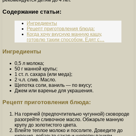
Содержание статьи:
Ингредиенты
Рецепт приготовления блюда:
Когда хочу вкусную манную кашу,
готовлю таким способом. Едят с…
Ингредиенты
0,5 л молока;
50 г манной крупы;
1 ст. л. сахара (или меда);
2 ч.л. слив. Масло.
Щепотка соли, ваниль — по вкусу;
Джем или варенье для украшения.
Рецепт приготовления блюда:
На горячей (предпочтительно чугунной) сковороде
разогрейте сливочное масло. Обжарьте манную
крупу до золотистого цвета.
Влейте теплое молоко и посолите. Доведите до
кипения, добавьте сахар и щепотку ванили,