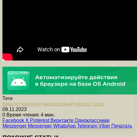
Теги
браслет
вкусного
малахитовый
рецепт
салат
09.11.2023
0
Время чтения: 4 мин.
Facebook
X
Pinterest
Вконтакте
Одноклассники
Messenger
Messenger
WhatsApp
Telegram
Viber
Печатать