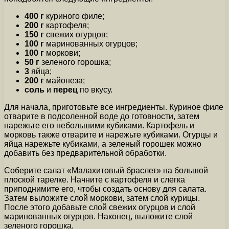
400 г
куриного филе;
200 г
картофеля;
150 г
свежих огурцов;
100 г
маринованных огурцов;
100 г
моркови;
50 г
зеленого горошка;
3
яйца;
200 г
майонеза;
соль
и
перец
по вкусу.
Для начала, приготовьте все ингредиенты. Куриное филе
отварите в подсоленной воде до готовности, затем
нарежьте его небольшими кубиками. Картофель и
морковь также отварите и нарежьте кубиками. Огурцы и
яйца нарежьте кубиками, а зеленый горошек можно
добавить без предварительной обработки.
Соберите салат «Малахитовый браслет» на большой
плоской тарелке. Начните с картофеля и слегка
приподнимите его, чтобы создать основу для салата.
Затем выложите слой моркови, затем слой курицы.
После этого добавьте слой свежих огурцов и слой
маринованных огурцов. Наконец, выложите слой
зеленого горошка.