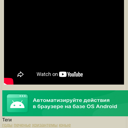
Теги
годы
печенье
хризантемы
юные