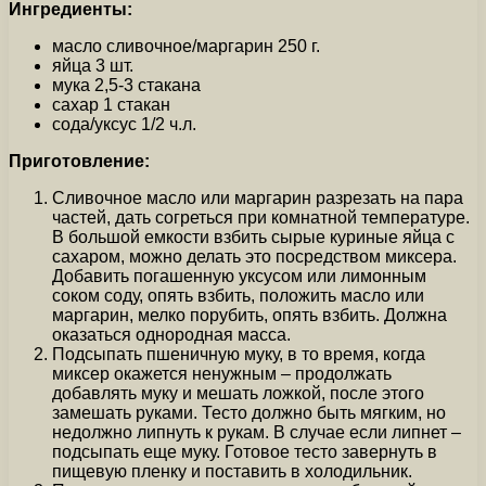
Ингредиенты:
масло сливочное/маргарин 250 г.
яйца 3 шт.
мука 2,5-3 стакана
сахар 1 стакан
сода/уксус 1/2 ч.л.
Приготовление:
Сливочное масло или маргарин разрезать на пара
частей, дать согреться при комнатной температуре.
В большой емкости взбить сырые куриные яйца с
сахаром, можно делать это посредством миксера.
Добавить погашенную уксусом или лимонным
соком соду, опять взбить, положить масло или
маргарин, мелко порубить, опять взбить. Должна
оказаться однородная масса.
Подсыпать пшеничную муку, в то время, когда
миксер окажется ненужным – продолжать
добавлять муку и мешать ложкой, после этого
замешать руками. Тесто должно быть мягким, но
недолжно липнуть к рукам. В случае если липнет –
подсыпать еще муку. Готовое тесто завернуть в
пищевую пленку и поставить в холодильник.