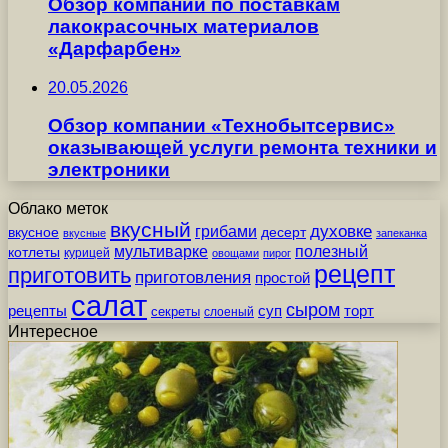
Обзор компании по поставкам
лакокрасочных материалов
«Дарфарбен»
20.05.2026
Обзор компании «Технобытсервис»
оказывающей услуги ремонта техники и
электроники
Облако меток
вкусный
грибами
духовке
вкусное
десерт
вкусные
запеканка
мультиварке
полезный
котлеты
курицей
овощами
пирог
рецепт
приготовить
приготовления
простой
салат
сыром
рецепты
суп
торт
секреты
слоеный
Интересное