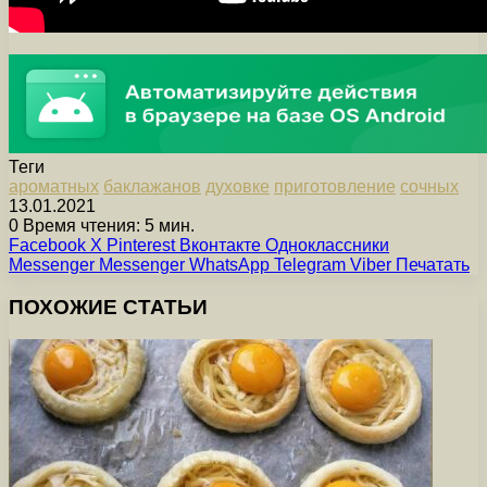
Теги
ароматных
баклажанов
духовке
приготовление
сочных
13.01.2021
0
Время чтения: 5 мин.
Facebook
X
Pinterest
Вконтакте
Одноклассники
Messenger
Messenger
WhatsApp
Telegram
Viber
Печатать
ПОХОЖИЕ СТАТЬИ