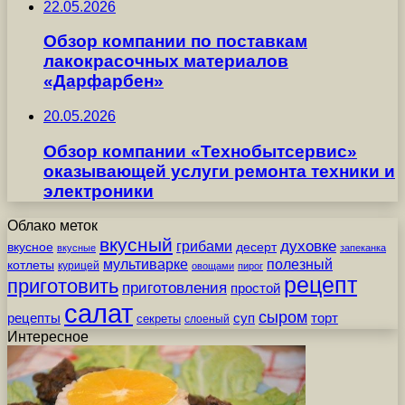
22.05.2026
Обзор компании по поставкам
лакокрасочных материалов
«Дарфарбен»
20.05.2026
Обзор компании «Технобытсервис»
оказывающей услуги ремонта техники и
электроники
Облако меток
вкусный
грибами
духовке
вкусное
десерт
вкусные
запеканка
мультиварке
полезный
котлеты
курицей
овощами
пирог
рецепт
приготовить
приготовления
простой
салат
сыром
рецепты
суп
торт
секреты
слоеный
Интересное