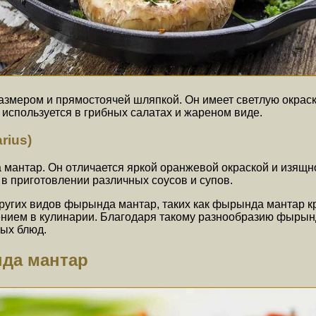
змером и прямостоячей шляпкой. Он имеет светлую окрас
используется в грибных салатах и жареном виде.
rius)
 мантар. Он отличается яркой оранжевой окраской и изящ
 в приготовлении различных соусов и супов.
других видов фырында мантар, таких как фырында мантар к
нием в кулинарии. Благодаря такому разнообразию фырынд
ых блюд.
да мантар