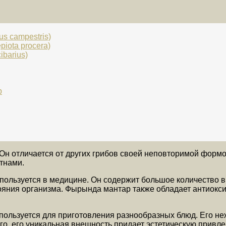
s campestris)
iota procera)
ibarius)
р
н отличается от других грибов своей неповторимой формой
тнами.
спользуется в медицине. Он содержит большое количество 
яния организма. Фырында мантар также обладает антиокси
пользуется для приготовления разнообразных блюд. Его н
того, его уникальная внешность придает эстетическую привл