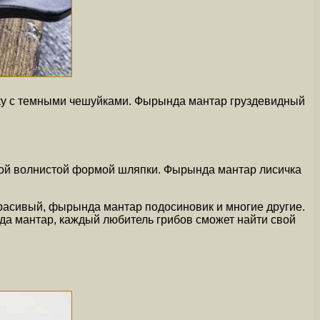
ку с темными чешуйками. Фырында мантар груздевидный
ной волнистой формой шляпки. Фырында мантар лисичка
расивый, фырында мантар подосиновик и многие другие.
а мантар, каждый любитель грибов сможет найти свой