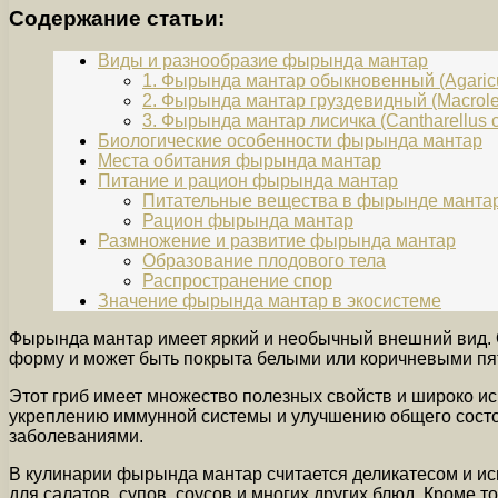
Содержание статьи:
Виды и разнообразие фырында мантар
1. Фырында мантар обыкновенный (Agaricu
2. Фырында мантар груздевидный (Macrolep
3. Фырында мантар лисичка (Cantharellus c
Биологические особенности фырында мантар
Места обитания фырында мантар
Питание и рацион фырында мантар
Питательные вещества в фырынде манта
Рацион фырында мантар
Размножение и развитие фырында мантар
Образование плодового тела
Распространение спор
Значение фырында мантар в экосистеме
Фырында мантар имеет яркий и необычный внешний вид. О
форму и может быть покрыта белыми или коричневыми пя
Этот гриб имеет множество полезных свойств и широко и
укреплению иммунной системы и улучшению общего состо
заболеваниями.
В кулинарии фырында мантар считается деликатесом и ис
для салатов, супов, соусов и многих других блюд. Кроме 