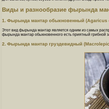
Виды и разнообразие фырында ма
1. Фырында мантар обыкновенный (Agaricus 
Этот вид фырында мантар является одним из самых распр
фырында мантар обыкновенного есть приятный грибной за
2. Фырында мантар груздевидный (Macrolepio