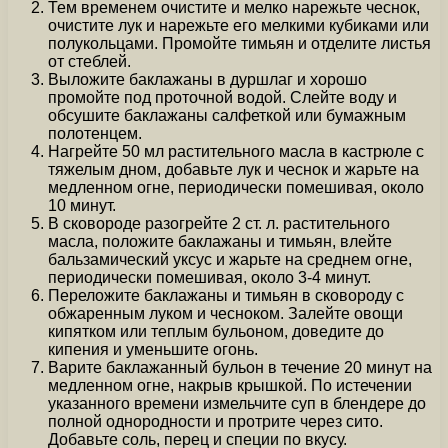
Тем временем очистите и мелко нарежьте чеснок,
очистите лук и нарежьте его мелкими кубиками или
полукольцами. Промойте тимьян и отделите листья
от стеблей.
Выложите баклажаны в дуршлаг и хорошо
промойте под проточной водой. Слейте воду и
обсушите баклажаны салфеткой или бумажным
полотенцем.
Нагрейте 50 мл растительного масла в кастрюле с
тяжелым дном, добавьте лук и чеснок и жарьте на
медленном огне, периодически помешивая, около
10 минут.
В сковороде разогрейте 2 ст. л. растительного
масла, положите баклажаны и тимьян, влейте
бальзамический уксус и жарьте на среднем огне,
периодически помешивая, около 3-4 минут.
Переложите баклажаны и тимьян в сковороду с
обжаренным луком и чесноком. Залейте овощи
кипятком или теплым бульоном, доведите до
кипения и уменьшите огонь.
Варите баклажанный бульон в течение 20 минут на
медленном огне, накрыв крышкой. По истечении
указанного времени измельчите суп в блендере до
полной однородности и протрите через сито.
Добавьте соль, перец и специи по вкусу.