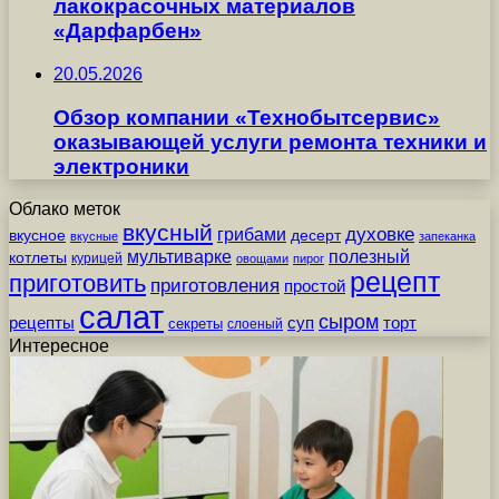
лакокрасочных материалов
«Дарфарбен»
20.05.2026
Обзор компании «Технобытсервис»
оказывающей услуги ремонта техники и
электроники
Облако меток
вкусный
грибами
духовке
вкусное
десерт
вкусные
запеканка
мультиварке
полезный
котлеты
курицей
овощами
пирог
рецепт
приготовить
приготовления
простой
салат
сыром
рецепты
суп
торт
секреты
слоеный
Интересное