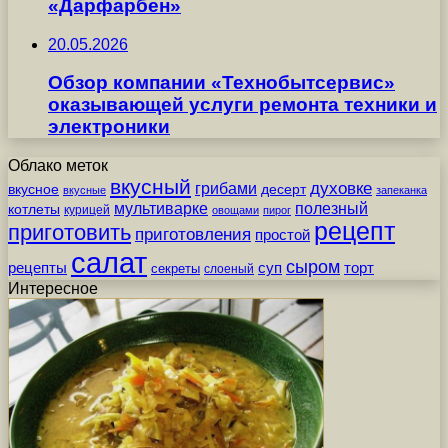
«Дарфарбен»
20.05.2026
Обзор компании «Технобытсервис»
оказывающей услуги ремонта техники и
электроники
Облако меток
вкусный
грибами
духовке
вкусное
десерт
вкусные
запеканка
мультиварке
полезный
котлеты
курицей
овощами
пирог
рецепт
приготовить
приготовления
простой
салат
сыром
рецепты
суп
торт
секреты
слоеный
Интересное