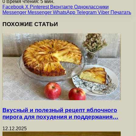
0
Время чтения: 5 мин.
Facebook
X
Pinterest
Вконтакте
Одноклассники
Messenger
Messenger
WhatsApp
Telegram
Viber
Печатать
ПОХОЖИЕ СТАТЬИ
Вкусный и полезный рецепт яблочного
пирога для похудения и поддержания…
12.12.2025