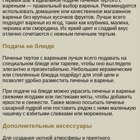
Первый шаг к идеальной подаче печенья тертого с
вареньем — правильный выбор варенья. Рекомендуется
использовать домашнее или качественное магазинное
варенье без крупных кусочков фруктов. Лучше всего
подходят варенья из ягод, таких как клубника, малина,
черника или смородина. Их яркий цвет и сладкий вкус
отлично сочетаются с нежным печеньем тертым.
Подача на блюде
Печенье тертое с вареньем лучше всего подавать на
специальном блюде или тарелке, чтобы оно выглядело
элегантно и презентабельно. Небольшие керамические
или стеклянные блюдца подойдут для этой цели и
позволят удобно разместить печенье и варенье.
При подаче на блюде можно украсить печенье и варенье
свежими ягодами или листиками мяты, чтобы добавить
яркости и свежести. Также можно посыпать печенье
сахарной пудрой или поставить рядом с ними маленькую
чашечку с взбитыми сливками или мороженым.
Дополнительные аксессуары
Для создания уютной атмосферы и приятного