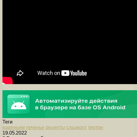
Теги
вареньем
печенье
рецепты
сладкого
тертое
19.05.2022