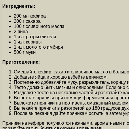
Ингредиенты:
200 мл кефира
200 г сахара
100 г сливочного масла
2 яйца
1 ч.л. разрыхлителя
1 ч.л. корицы
1 ч.л. молотого имбиря
500 г муки
Приготовление:
Смешайте кефир, сахар и сливочное масло в большо
Добавьте яйца и хорошо взбейте венчиком.
Постепенно добавляйте муку, разрыхлитель, корицу и
Тесто должно быть мягким и однородным. Если оно с
Разделите тесто на несколько частей и раскатайте к
Вырежьте пряники при помощи формочек или просто 
Выложите пряники на противень, смазанный маслом
Выпекайте пряники в разогретой до 180 градусов дух
После выпекания дайте пряникам остыть, а затем укр
Пряники на кефире получаются нежными, ароматными и оче
порадуйте своих близких вкусными пряниками!