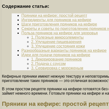
Содержание статьи:
Пряники на кефире: простой рецепт
Ингредиенты для пряников на кефире
Шаги приготовления пряников на кефире
Секреты и советы по приготовлению пряников 
Польза пряников на кефире для здоровья
1. Полезные микроэлементы
2. Улучшение пищеварения
3. Улучшение состояния кожи
Разнообразные варианты пряников на кефире
Идеи для подачи пряников на кефире
1. Декорирование пряников
2. Подача с соусом
3. Сервировка с мороженым
Кефирные пряники имеют нежную текстуру и неповторимый
приготовление таких пряников — это отличная возможност
В этом простом рецепте пряники на кефире готовятся без
займет немного времени. Готовьте пряники на кефире и н
Пряники на кефире: простой рецепт