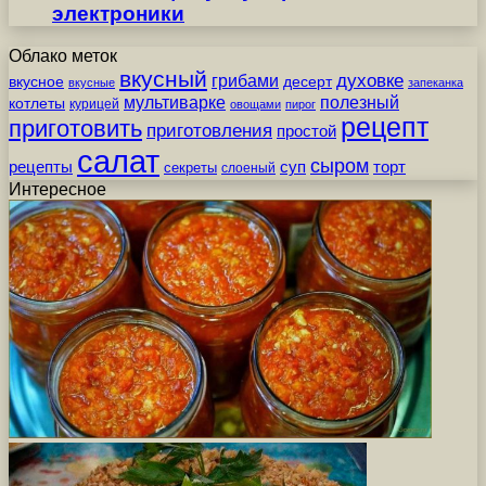
электроники
Облако меток
вкусный
грибами
духовке
вкусное
десерт
вкусные
запеканка
мультиварке
полезный
котлеты
курицей
овощами
пирог
рецепт
приготовить
приготовления
простой
салат
сыром
рецепты
суп
торт
секреты
слоеный
Интересное