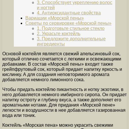
3. Способствует укреплению волос
и ногтей
4. Антиоксидантные свойства
Вариации «Морской пены»
Советы по сервировке «Морской пены»
1. Подготовьте стильное стекло
2. Украсьте коктейль
3. Предложите дополнительные
ингредиенты
Основой коктейля является свежий апельсиновый сок,
который отлично сочетается с легкими и освежающими
добавками. В состав «Морской пены» входит также
грейпфрутовый сок, который придает напитку яркость и
кислинку. А для создания неповторимого аромата
добавляется немного лимонного сока.
Чтобы придать коктейлю пикантность и нотку экзотики, в
него добавляется немного имбирного сиропа. Он придает
напитку остроту и глубину вкуса, а также дополняет его
ароматными нотами. Для придания «Морской пене»
легкости и воздушности в нее добавляется газированная
вода или тоник.
Коктейль «Морская пена» можно украсить свежими