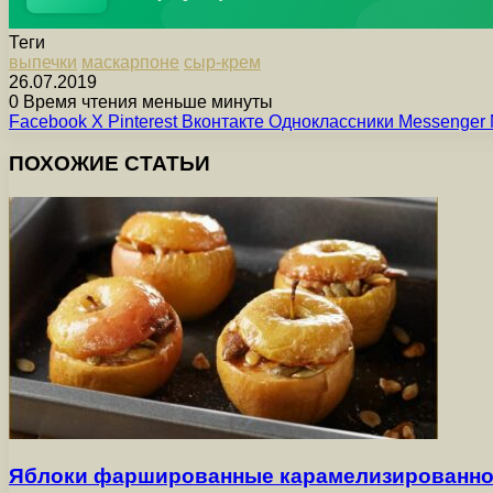
Теги
выпечки
маскарпоне
сыр-крем
26.07.2019
0
Время чтения меньше минуты
Facebook
X
Pinterest
Вконтакте
Одноклассники
Messenger
ПОХОЖИЕ СТАТЬИ
Яблоки фаршированные карамелизированно