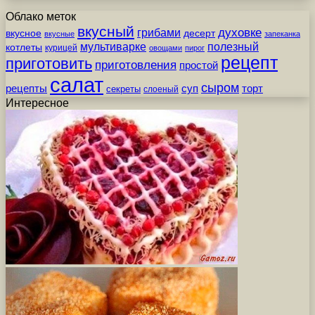
Облако меток
вкусный
грибами
духовке
вкусное
десерт
вкусные
запеканка
мультиварке
полезный
котлеты
курицей
овощами
пирог
рецепт
приготовить
приготовления
простой
салат
сыром
рецепты
суп
торт
секреты
слоеный
Интересное