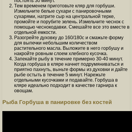
постоять 30 минут.
Тем временем приготовьте кляр для горбуши.
Измельчите белые сухари с панировочными
сухарями, натрите сыр на центральной терке,
промойте и порубите зелень. Измельчите чеснок с
помощью чеснокодавки. Смешайте все это вместе в
отдельной емкости.
Разогрейте духовку до 160/180c и смажьте форму
для выпечки небольшим количеством
растительного масла. Выложите в него горбушу и
накройте ровным слоем хлебного кусочка.
Запекайте рыбу в течение примерно 30-40 минут.
Когда горбуша в кляре начнет подрумяниваться и
приятно пахнуть, выньте формы из духовки и дайте
рыбе остыть в течение 5 минут. Нарежьте
отдельными кусочками и подавайте. Горбуша в
кляре идеально подходит в качестве гарнира к
овощам.
Рыба Горбуша в панировке без костей