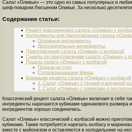
Салат «Оливье» — это одно из самых популярных и любим
шеф-поваром Люсьеном Оливье. За несколько десятилетий
Содержание статьи:
Рецепт классического салата «Оливье» с колба
Ингредиенты для приготовления салата «Оливь
Основные ингредиенты:
Дополнительные ингредиенты:
Приготовление салата «Оливье» с колбасой
Советы по приготовлению салата «Оливье» с к
Подача салата «Оливье» с колбасой
Подача на стол
Сопровождающие блюда
Вариации рецепта салата «Оливье» с колбасой
1. Салат «Оливье» с грушей и копченой к
2. Салат «Оливье» с оливками и пепперон
Классический рецепт салата «Оливье» включает в себя та
ингредиенты нарезаются кубиками одинакового размера и
ингредиентов хорошо соединились.
Салат «Оливье» классический с колбасой можно приготови
кубиками. Также потребуется нарезать колбасу и марино
вместе с майонезом и оставляются в холодильнике на нес