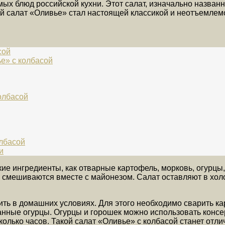
ых блюд российской кухни. Этот салат, изначально назван
 салат «Оливье» стал настоящей классикой и неотъемлемо
сой
е» с колбасой
олбасой
олбасой
и
кие ингредиенты, как отварные картофель, морковь, огурцы
 смешиваются вместе с майонезом. Салат оставляют в холо
ть в домашних условиях. Для этого необходимо сварить кар
ванные огурцы. Огурцы и горошек можно использовать кон
колько часов. Такой салат «Оливье» с колбасой станет отл