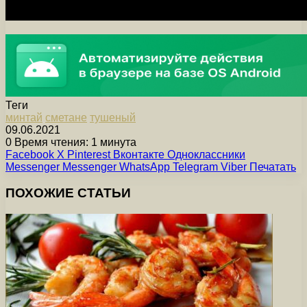
Теги
минтай
сметане
тушеный
09.06.2021
0
Время чтения: 1 минута
Facebook
X
Pinterest
Вконтакте
Одноклассники
Messenger
Messenger
WhatsApp
Telegram
Viber
Печатать
ПОХОЖИЕ СТАТЬИ