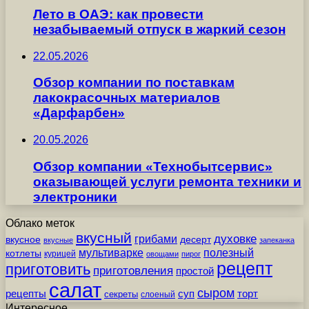
Лето в ОАЭ: как провести
незабываемый отпуск в жаркий сезон
22.05.2026
Обзор компании по поставкам
лакокрасочных материалов
«Дарфарбен»
20.05.2026
Обзор компании «Технобытсервис»
оказывающей услуги ремонта техники и
электроники
Облако меток
вкусный
грибами
духовке
вкусное
десерт
вкусные
запеканка
мультиварке
полезный
котлеты
курицей
овощами
пирог
рецепт
приготовить
приготовления
простой
салат
сыром
рецепты
суп
торт
секреты
слоеный
Интересное