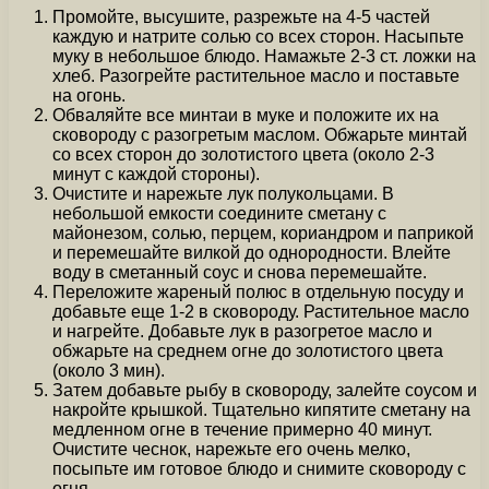
Промойте, высушите, разрежьте на 4-5 частей
каждую и натрите солью со всех сторон. Насыпьте
муку в небольшое блюдо. Намажьте 2-3 ст. ложки на
хлеб. Разогрейте растительное масло и поставьте
на огонь.
Обваляйте все минтаи в муке и положите их на
сковороду с разогретым маслом. Обжарьте минтай
со всех сторон до золотистого цвета (около 2-3
минут с каждой стороны).
Очистите и нарежьте лук полукольцами. В
небольшой емкости соедините сметану с
майонезом, солью, перцем, кориандром и паприкой
и перемешайте вилкой до однородности. Влейте
воду в сметанный соус и снова перемешайте.
Переложите жареный полюс в отдельную посуду и
добавьте еще 1-2 в сковороду. Растительное масло
и нагрейте. Добавьте лук в разогретое масло и
обжарьте на среднем огне до золотистого цвета
(около 3 мин).
Затем добавьте рыбу в сковороду, залейте соусом и
накройте крышкой. Тщательно кипятите сметану на
медленном огне в течение примерно 40 минут.
Очистите чеснок, нарежьте его очень мелко,
посыпьте им готовое блюдо и снимите сковороду с
огня.