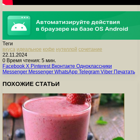
Теги
вкуса
идеальное
кофе
нутеллой
сочетание
22.11.2024
0
Время чтения: 5 мин.
Facebook
X
Pinterest
Вконтакте
Одноклассники
Messenger
Messenger
WhatsApp
Telegram
Viber
Печатать
ПОХОЖИЕ СТАТЬИ