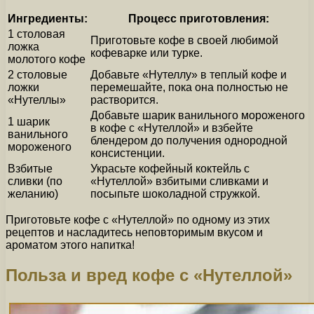
Ингредиенты:
Процесс приготовления:
1 столовая
Приготовьте кофе в своей любимой
ложка
кофеварке или турке.
молотого кофе
2 столовые
Добавьте «Нутеллу» в теплый кофе и
ложки
перемешайте, пока она полностью не
«Нутеллы»
растворится.
Добавьте шарик ванильного мороженого
1 шарик
в кофе с «Нутеллой» и взбейте
ванильного
блендером до получения однородной
мороженого
консистенции.
Взбитые
Украсьте кофейный коктейль с
сливки (по
«Нутеллой» взбитыми сливками и
желанию)
посыпьте шоколадной стружкой.
Приготовьте кофе с «Нутеллой» по одному из этих
рецептов и насладитесь неповторимым вкусом и
ароматом этого напитка!
Польза и вред кофе с «Нутеллой»