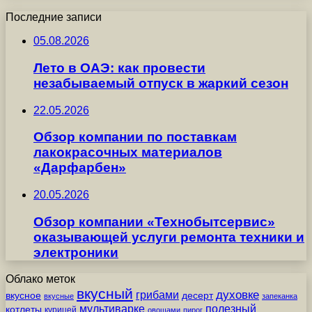
Последние записи
05.08.2026
Лето в ОАЭ: как провести
незабываемый отпуск в жаркий сезон
22.05.2026
Обзор компании по поставкам
лакокрасочных материалов
«Дарфарбен»
20.05.2026
Обзор компании «Технобытсервис»
оказывающей услуги ремонта техники и
электроники
Облако меток
вкусный
грибами
духовке
вкусное
десерт
вкусные
запеканка
мультиварке
полезный
котлеты
курицей
овощами
пирог