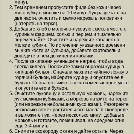
минут.
Тем временем пропустите филе без кожи через
мясорубку в молоке на 10 минут. Лук разрезать на
две части, очистить и мелко нарезать половинки
(натереть на терке).
Добавьте хлеб в молочно-луковую смесь вместе с
куриным фаршем, солью и перцем и тщательно
перемешайте. Очистите и нарежьте кабачок на
мелкие кубики. По истечении указанного времени
выньте кости из бульона, добавьте картофель и
доведите в нем до кипения кабачки.
После закипания уменьшите нагрев, чтобы вода
слегка кипела. Положите таким образом курицу в
кипящий бульон. Сначала махните чайную ложку в
горячий бульон, наберите курицу и опустите ее в
бульон. Снова возьмите слегка измельченное мясо
и опустите его в бульон.
Очистите луковицу и остальную морковь, нарежьте
лук мелкими кубиками, а морковь натрите на терке
(или нарежьте небольшими кусочками). Разогрейте
несколько ложек растительного масла в сковороде
и выложите лук. Через несколько минут добавьте
морковь и готовьте, помешивая, на среднем огне
еще 3-4 минуты.
Снимите сковороду с огня и дайте остыть. Через