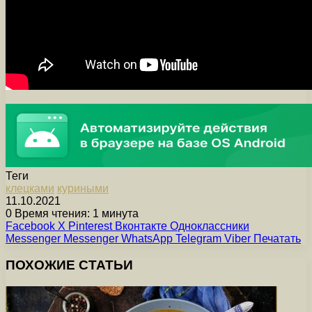
Теги
клецками
куриными
11.10.2021
0
Время чтения: 1 минута
Facebook
X
Pinterest
Вконтакте
Одноклассники
Messenger
Messenger
WhatsApp
Telegram
Viber
Печатать
ПОХОЖИЕ СТАТЬИ