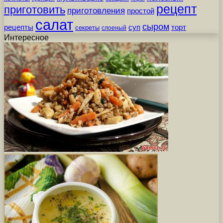
рецепт
приготовить
приготовления
простой
салат
сыром
рецепты
суп
торт
секреты
слоеный
Интересное