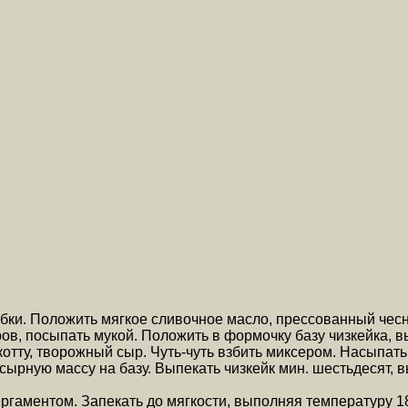
бки. Положить мягкое сливочное масло, прессованный чес
в, посыпать мукой. Положить в формочку базу чизкейка, в
котту, творожный сыр. Чуть-чуть взбить миксером. Насыпат
ырную массу на базу. Выпекать чизкейк мин. шестьдесят, в
ргаментом. Запекать до мягкости, выполняя температуру 18