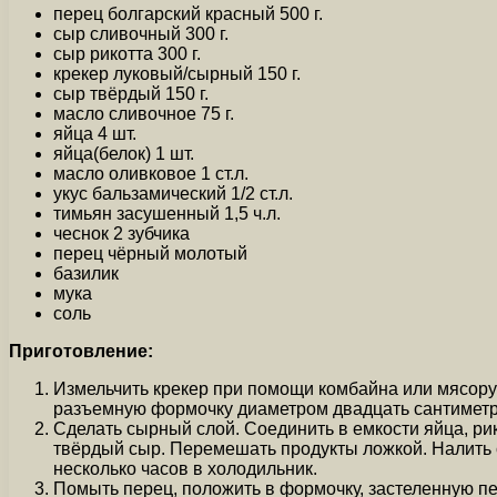
перец болгарский красный 500 г.
сыр сливочный 300 г.
сыр рикотта 300 г.
крекер луковый/сырный 150 г.
сыр твёрдый 150 г.
масло сливочное 75 г.
яйца 4 шт.
яйца(белок) 1 шт.
масло оливковое 1 ст.л.
укус бальзамический 1/2 ст.л.
тимьян засушенный 1,5 ч.л.
чеснок 2 зубчика
перец чёрный молотый
базилик
мука
соль
Приготовление:
Измельчить крекер при помощи комбайна или мясору
разъемную формочку диаметром двадцать сантиметро
Сделать сырный слой. Соединить в емкости яйца, ри
твёрдый сыр. Перемешать продукты ложкой. Налить с
несколько часов в холодильник.
Помыть перец, положить в формочку, застеленную пе