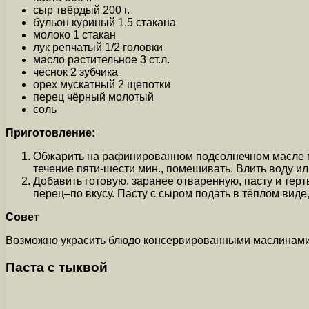
сыр твёрдый 200 г.
бульон куриный 1,5 стакана
молоко 1 стакан
лук репчатый 1/2 головки
масло растительное 3 ст.л.
чеснок 2 зубчика
орех мускатный 2 щепотки
перец чёрный молотый
соль
Приготовление:
Обжарить на рафинированном подсолнечном масле мел
течение пяти-шести мин., помешивать. Влить воду и
Добавить готовую, заранее отваренную, пасту и тер
перец–по вкусу. Пасту с сыром подать в тёплом виде
Совет
Возможно украсить блюдо консервированными маслинами
Паста с тыквой