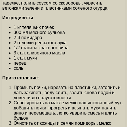
тарелке, полить соусом со сковороды, украсить
веточками зелени и пластинками соленого огурца.
Ингредиенты:
1 кг телячьих почек
300 мл мясного бульона
2-3 помидора
2 головки репчатого лука
1/2 стакана красного вина
3 ст.л. сливочного масла
1 ст.л. муки
перец
соль
Приготовление:
Промыть почки, нарезать на пластинки, затопить и
дать закипеть, воду слить, залить снова водой и
довести до полуготовности.
Спассировать на масле мелко нашинкованный лук,
добавить почки, прогреть и всыпать муку, налить
вино и перемешать, легко уварить смесь и влить
бульон.
Очистить от кожицы и семян помидоры, мелко