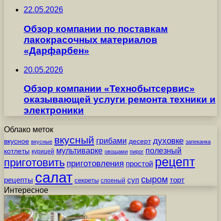
22.05.2026
Обзор компании по поставкам
лакокрасочных материалов
«Дарфарбен»
20.05.2026
Обзор компании «Технобытсервис»
оказывающей услуги ремонта техники и
электроники
Облако меток
вкусный
грибами
духовке
вкусное
десерт
вкусные
запеканка
мультиварке
полезный
котлеты
курицей
овощами
пирог
рецепт
приготовить
приготовления
простой
салат
сыром
рецепты
суп
торт
секреты
слоеный
Интересное