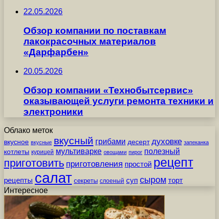
22.05.2026
Обзор компании по поставкам
лакокрасочных материалов
«Дарфарбен»
20.05.2026
Обзор компании «Технобытсервис»
оказывающей услуги ремонта техники и
электроники
Облако меток
вкусный
грибами
духовке
вкусное
десерт
вкусные
запеканка
мультиварке
полезный
котлеты
курицей
овощами
пирог
рецепт
приготовить
приготовления
простой
салат
сыром
рецепты
суп
торт
секреты
слоеный
Интересное