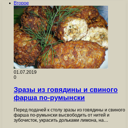
Второе
01.07.2019
0
Зразы из говядины и свиного
фарша по-румынски
Перед подачей к столу зразы из говядины и свиного
фарша по-румынски высвободить от нитей и
зубочисток, украсить дольками лимона, на…