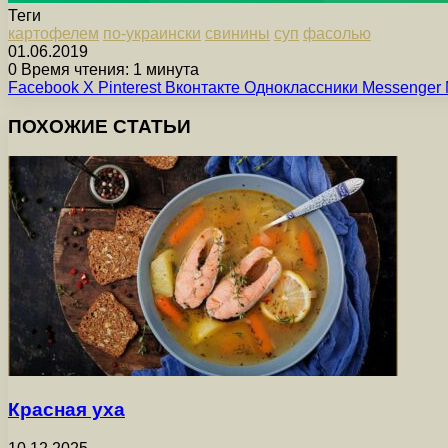
Теги
картофелем
по-украински
свинины
суп
фасолью
01.06.2019
0
Время чтения: 1 минута
Facebook
X
Pinterest
Вконтакте
Одноклассники
Messenger
ПОХОЖИЕ СТАТЬИ
Красная уха