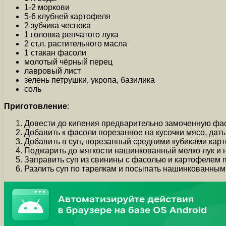
1-2 моркови
5-6 клубней картофеля
2 зубчика чеснока
1 головка репчатого лука
2 ст.л. растительного масла
1 стакан фасоли
молотый чёрный перец
лавровый лист
зелень петрушки, укропа, базилика
соль
Приготовление
:
Довести до кипения предварительно замоченную фасо
Добавить к фасоли порезанное на кусочки мясо, дать
Добавить в суп, порезанный средними кубиками карт
Поджарить до мягкости нашинкованный мелко лук и н
Заправить суп из свинины с фасолью и картофелем п
Разлить суп по тарелкам и посыпать нашинкованным