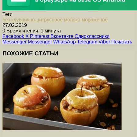
Теги
без
клубнично-цитрусовое
молока
мороженое
27.02.2019
0
Время чтения: 1 минута
Facebook
X
Pinterest
Вконтакте
Одноклассники
Messenger
Messenger
WhatsApp
Telegram
Viber
Печатать
ПОХОЖИЕ СТАТЬИ