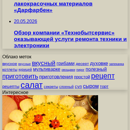
лакокрасочных материалов
«Дарфарбен»
20.05.2026
Обзор компании «Технобытсервис»
оказывающей услуги ремонта техники и
электроники
Облако меток
вкусный
грибами
духовке
вкусное
десерт
вкусные
запеканка
мультиварке
полезный
котлеты
курицей
овощами
пирог
рецепт
приготовить
приготовления
простой
салат
сыром
рецепты
суп
торт
секреты
слоеный
Интересное