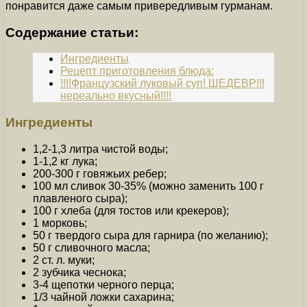
понравится даже самым привередливым гурманам.
Содержание статьи:
Ингредиенты
Рецепт приготовления блюда:
!!!!Французский луковый суп! ШЕДЕВР!!!
нереально вкусный!!!!
Ингредиенты
1,2-1,3 литра чистой воды;
1-1,2 кг лука;
200-300 г говяжьих ребер;
100 мл сливок 30-35% (можно заменить 100 г
плавленого сыра);
100 г хлеба (для тостов или крекеров);
1 морковь;
50 г твердого сыра для гарнира (по желанию);
50 г сливочного масла;
2 ст. л. муки;
2 зубчика чеснока;
3-4 щепотки черного перца;
1/3 чайной ложки сахарина;