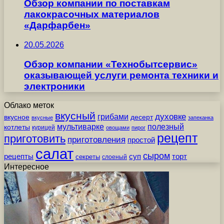
Обзор компании по поставкам
лакокрасочных материалов
«Дарфарбен»
20.05.2026
Обзор компании «Технобытсервис»
оказывающей услуги ремонта техники и
электроники
Облако меток
вкусный
грибами
духовке
вкусное
десерт
вкусные
запеканка
мультиварке
полезный
котлеты
курицей
овощами
пирог
рецепт
приготовить
приготовления
простой
салат
сыром
рецепты
суп
торт
секреты
слоеный
Интересное