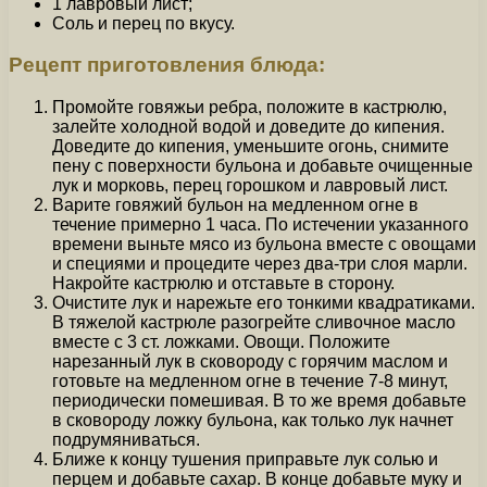
1 лавровый лист;
Соль и перец по вкусу.
Рецепт приготовления блюда:
Промойте говяжьи ребра, положите в кастрюлю,
залейте холодной водой и доведите до кипения.
Доведите до кипения, уменьшите огонь, снимите
пену с поверхности бульона и добавьте очищенные
лук и морковь, перец горошком и лавровый лист.
Варите говяжий бульон на медленном огне в
течение примерно 1 часа. По истечении указанного
времени выньте мясо из бульона вместе с овощами
и специями и процедите через два-три слоя марли.
Накройте кастрюлю и отставьте в сторону.
Очистите лук и нарежьте его тонкими квадратиками.
В тяжелой кастрюле разогрейте сливочное масло
вместе с 3 ст. ложками. Овощи. Положите
нарезанный лук в сковороду с горячим маслом и
готовьте на медленном огне в течение 7-8 минут,
периодически помешивая. В то же время добавьте
в сковороду ложку бульона, как только лук начнет
подрумяниваться.
Ближе к концу тушения приправьте лук солью и
перцем и добавьте сахар. В конце добавьте муку и