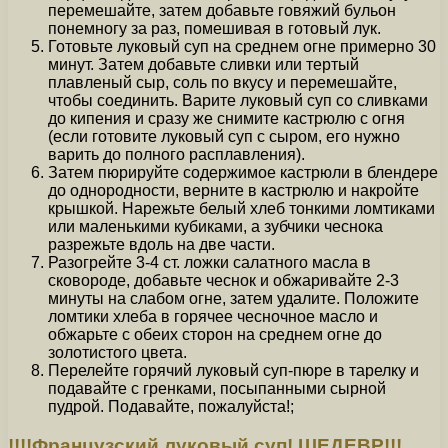
перемешайте, затем добавьте говяжий бульон
понемногу за раз, помешивая в готовый лук.
Готовьте луковый суп на среднем огне примерно 30
минут. Затем добавьте сливки или тертый
плавленый сыр, соль по вкусу и перемешайте,
чтобы соединить. Варите луковый суп со сливками
до кипения и сразу же снимите кастрюлю с огня
(если готовите луковый суп с сыром, его нужно
варить до полного расплавления).
Затем пюрируйте содержимое кастрюли в блендере
до однородности, верните в кастрюлю и накройте
крышкой. Нарежьте белый хлеб тонкими ломтиками
или маленькими кубиками, а зубчики чеснока
разрежьте вдоль на две части.
Разогрейте 3-4 ст. ложки салатного масла в
сковороде, добавьте чеснок и обжаривайте 2-3
минуты на слабом огне, затем удалите. Положите
ломтики хлеба в горячее чесночное масло и
обжарьте с обеих сторон на среднем огне до
золотистого цвета.
Перелейте горячий луковый суп-пюре в тарелку и
подавайте с гренками, посыпанными сырной
пудрой. Подавайте, пожалуйста!;
!!!!Французский луковый суп! ШЕДЕВР!!!