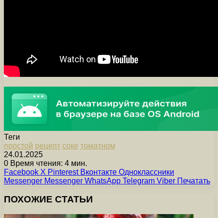
Теги
простой
рецепт
соке
томатном
24.01.2025
0
Время чтения: 4 мин.
Facebook
X
Pinterest
Вконтакте
Одноклассники
Messenger
Messenger
WhatsApp
Telegram
Viber
Печатать
ПОХОЖИЕ СТАТЬИ