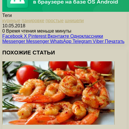
Теги
куриные
панировке
простые
шницели
10.05.2018
0
Время чтения меньше минуты
Facebook
X
Pinterest
Вконтакте
Одноклассники
Messenger
Messenger
WhatsApp
Telegram
Viber
Печатать
ПОХОЖИЕ СТАТЬИ