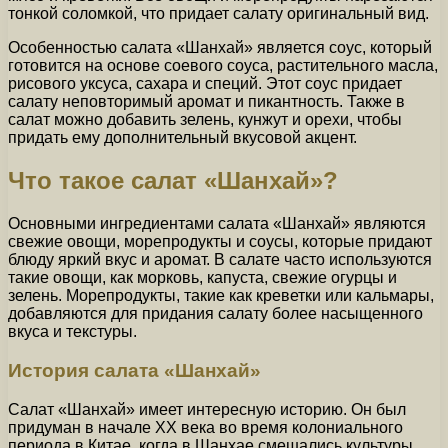
тонкой соломкой, что придает салату оригинальный вид.
Особенностью салата «Шанхай» является соус, который
готовится на основе соевого соуса, растительного масла,
рисового уксуса, сахара и специй. Этот соус придает
салату неповторимый аромат и пикантность. Также в
салат можно добавить зелень, кунжут и орехи, чтобы
придать ему дополнительный вкусовой акцент.
Что такое салат «Шанхай»?
Основными ингредиентами салата «Шанхай» являются
свежие овощи, морепродукты и соусы, которые придают
блюду яркий вкус и аромат. В салате часто используются
такие овощи, как морковь, капуста, свежие огурцы и
зелень. Морепродукты, такие как креветки или кальмары,
добавляются для придания салату более насыщенного
вкуса и текстуры.
История салата «Шанхай»
Салат «Шанхай» имеет интересную историю. Он был
придуман в начале XX века во время колониального
периода в Китае, когда в Шанхае смешались культуры