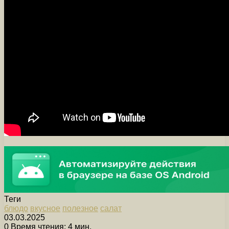
Теги
блюдо
вкусное
полезное
салат
03.03.2025
0
Время чтения: 4 мин.