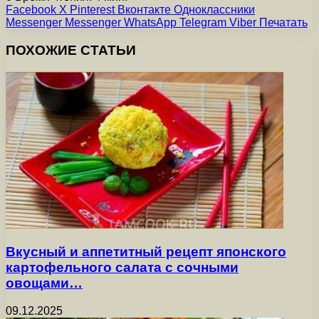
Facebook
X
Pinterest
Вконтакте
Одноклассники
Messenger
Messenger
WhatsApp
Telegram
Viber
Печатать
ПОХОЖИЕ СТАТЬИ
Вкусный и аппетитный рецепт японского
картофельного салата с сочными
овощами…
09.12.2025