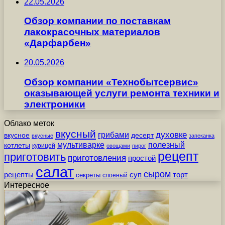
22.05.2026
Обзор компании по поставкам
лакокрасочных материалов
«Дарфарбен»
20.05.2026
Обзор компании «Технобытсервис»
оказывающей услуги ремонта техники и
электроники
Облако меток
вкусный
грибами
духовке
вкусное
десерт
вкусные
запеканка
мультиварке
полезный
котлеты
курицей
овощами
пирог
рецепт
приготовить
приготовления
простой
салат
сыром
рецепты
суп
торт
секреты
слоеный
Интересное