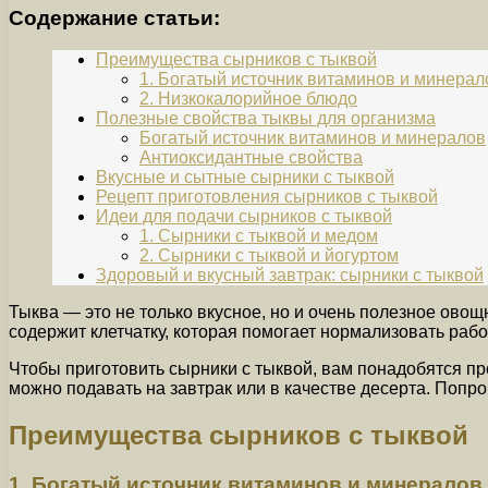
Содержание статьи:
Преимущества сырников с тыквой
1. Богатый источник витаминов и минерал
2. Низкокалорийное блюдо
Полезные свойства тыквы для организма
Богатый источник витаминов и минералов
Антиоксидантные свойства
Вкусные и сытные сырники с тыквой
Рецепт приготовления сырников с тыквой
Идеи для подачи сырников с тыквой
1. Сырники с тыквой и медом
2. Сырники с тыквой и йогуртом
Здоровый и вкусный завтрак: сырники с тыквой
Тыква — это не только вкусное, но и очень полезное ово
содержит клетчатку, которая помогает нормализовать раб
Чтобы приготовить сырники с тыквой, вам понадобятся пр
можно подавать на завтрак или в качестве десерта. Попро
Преимущества сырников с тыквой
1. Богатый источник витаминов и минералов