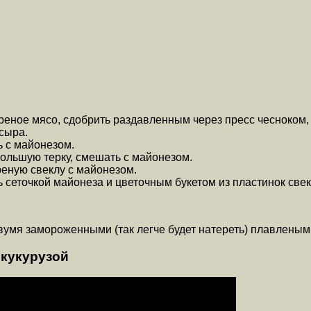
реное мясо, сдобрить раздавленным через пресс чесноком,
сыра.
ь с майонезом.
большую терку, смешать с майонезом.
реную свеклу с майонезом.
 сеточкой майонеза и цветочным букетом из пластинок свек
 двумя замороженными (так легче будет натереть) плавлены
 кукурузой