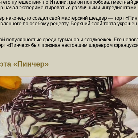
 его путешествия по Италии, где он попробовал местный д
р начал экспериментировать с различными ингредиентами и
 наконец-то создал свой мастерский шедевр — торт «Пинче
овленного по особому рецепту. Верхний слой торта украше
ой популярностью среди гурманов и сладкоежек. Его непов
орт «Пинчер» был признан настоящим шедевром французско
рта «Пинчер»