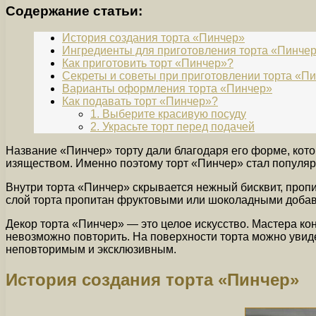
Содержание статьи:
История создания торта «Пинчер»
Ингредиенты для приготовления торта «Пинче
Как приготовить торт «Пинчер»?
Секреты и советы при приготовлении торта «П
Варианты оформления торта «Пинчер»
Как подавать торт «Пинчер»?
1. Выберите красивую посуду
2. Украсьте торт перед подачей
Название «Пинчер» торту дали благодаря его форме, кот
изяществом. Именно поэтому торт «Пинчер» стал популяр
Внутри торта «Пинчер» скрывается нежный бисквит, проп
слой торта пропитан фруктовыми или шоколадными добав
Декор торта «Пинчер» — это целое искусство. Мастера к
невозможно повторить. На поверхности торта можно увиде
неповторимым и эксклюзивным.
История создания торта «Пинчер»