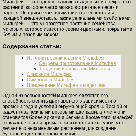
Мильфей — это одно из самых загадочных и прекрасных
растений, которое часто можно встретить в лесах и
парках. Он привлекает внимание своей нежной и
изящной внешностью, а также уникальными свойствами.
Мильфей — это многолетнее растение семейства
маковых, которое известно своими цветками, покрытыми
белым и розовым мехом.
Содержание статьи:
История возникновения Мильфея
Секреты приготовления Мильфея
Традиции и вариации Мильфея
Описание Мильфея
Символика Мильфея
Применение Мильфея в медицине
Одной из особенностей мильфея является его
способность менять цвет цветков в зависимости от
времени года и условий окружающей среды. Весной он
радует глаз нежными розовыми цветками, а к лету они
становятся более яркими и белыми. Кроме того, мильфей
отличается своей ароматной и нежной текстурой, что
делает его незаменимым растением для создания
букетов и цветочных композиций.