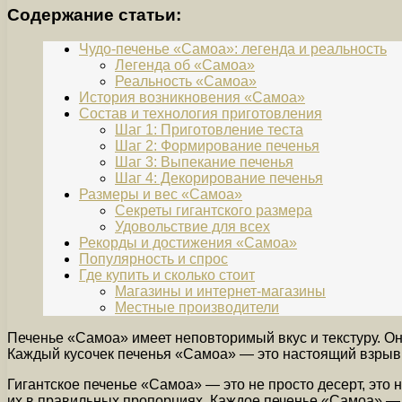
Содержание статьи:
Чудо-печенье «Самоа»: легенда и реальность
Легенда об «Самоа»
Реальность «Самоа»
История возникновения «Самоа»
Состав и технология приготовления
Шаг 1: Приготовление теста
Шаг 2: Формирование печенья
Шаг 3: Выпекание печенья
Шаг 4: Декорирование печенья
Размеры и вес «Самоа»
Секреты гигантского размера
Удовольствие для всех
Рекорды и достижения «Самоа»
Популярность и спрос
Где купить и сколько стоит
Магазины и интернет-магазины
Местные производители
Печенье «Самоа» имеет неповторимый вкус и текстуру. Он
Каждый кусочек печенья «Самоа» — это настоящий взрыв в
Гигантское печенье «Самоа» — это не просто десерт, это
их в правильных пропорциях. Каждое печенье «Самоа» — э