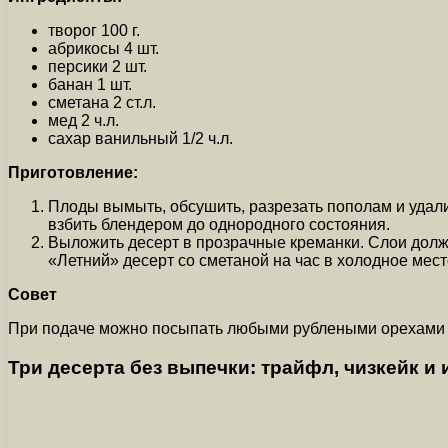
творог 100 г.
абрикосы 4 шт.
персики 2 шт.
банан 1 шт.
сметана 2 ст.л.
мед 2 ч.л.
сахар ванильный 1/2 ч.л.
Приготовление:
Плоды вымыть, обсушить, разрезать пополам и удалит
взбить блендером до однородного состояния.
Выложить десерт в прозрачные креманки. Слои должн
«Летний» десерт со сметаной на час в холодное мест
Совет
При подаче можно посыпать любыми рублеными орехами и
Три десерта без выпечки: трайфл, чизкейк и