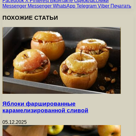
Facebook
X
Pinterest
Вконтакте
Одноклассники
Messenger
Messenger
WhatsApp
Telegram
Viber
Печатать
ПОХОЖИЕ СТАТЬИ
Яблоки фаршированные
карамелизированной сливой
05.12.2025