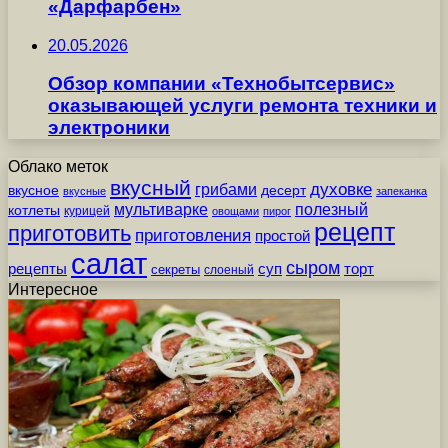
«Дарфарбен»
20.05.2026
Обзор компании «Технобытсервис»
оказывающей услуги ремонта техники и
электроники
Облако меток
вкусный
грибами
духовке
вкусное
десерт
вкусные
запеканка
мультиварке
полезный
котлеты
курицей
овощами
пирог
рецепт
приготовить
приготовления
простой
салат
сыром
рецепты
суп
торт
секреты
слоеный
Интересное