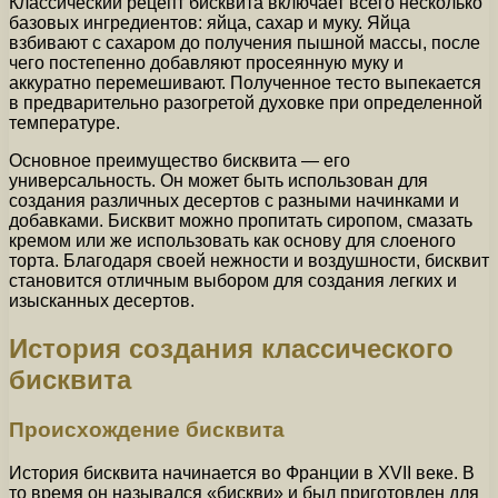
Классический рецепт бисквита включает всего несколько
базовых ингредиентов: яйца, сахар и муку. Яйца
взбивают с сахаром до получения пышной массы, после
чего постепенно добавляют просеянную муку и
аккуратно перемешивают. Полученное тесто выпекается
в предварительно разогретой духовке при определенной
температуре.
Основное преимущество бисквита — его
универсальность. Он может быть использован для
создания различных десертов с разными начинками и
добавками. Бисквит можно пропитать сиропом, смазать
кремом или же использовать как основу для слоеного
торта. Благодаря своей нежности и воздушности, бисквит
становится отличным выбором для создания легких и
изысканных десертов.
История создания классического
бисквита
Происхождение бисквита
История бисквита начинается во Франции в XVII веке. В
то время он назывался «бискви» и был приготовлен для