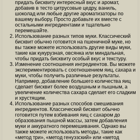
придать бисквиту интересный вкус и аромат,
добавив в тесто цитрусовые цедру, ваниль,
шоколад или любые другие ароматизаторы по
вашему выбору. Просто добавьте их вместе с
остальными ингредиентами и тщательно
перемешайте.
Использование разных типов муки. Классический
бисквит обычно готовится на пшеничной муке, но
вы также можете использовать другие виды муки,
такие как кукурузная, овсянка или миндальная,
чтобы придать бисквиту особый вкус и текстуру.
Изменение соотношения ингредиентов. Вы можете
экспериментировать с соотношением яиц, сахара и
муки, чтобы получить различные результаты.
Например, добавление большего количества яиц
сделает бисквит более воздушным и пышным, а
увеличение количества сахара сделает его сладким
и хрустящим.
Использование разных способов смешивания
ингредиентов. Классический бисквит обычно
готовится путем взбивания яиц с сахаром до
образования пышной массы, затем добавления
муки и аккуратного перемешивания. Однако вы
также можете использовать методы, такие как
«метод три», «метод генуэзский» или «метод