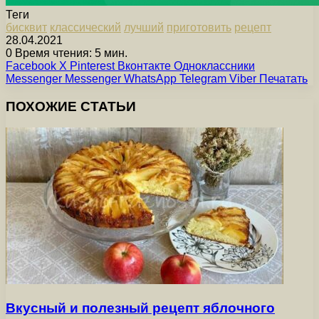
Теги
бисквит
классический
лучший
приготовить
рецепт
28.04.2021
0
Время чтения: 5 мин.
Facebook
X
Pinterest
Вконтакте
Одноклассники
Messenger
Messenger
WhatsApp
Telegram
Viber
Печатать
ПОХОЖИЕ СТАТЬИ
Вкусный и полезный рецепт яблочного