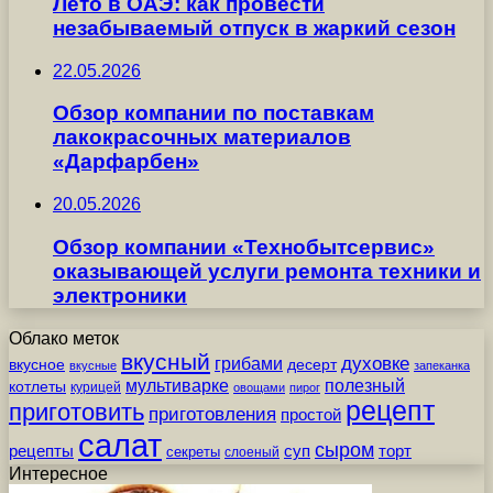
Лето в ОАЭ: как провести
незабываемый отпуск в жаркий сезон
22.05.2026
Обзор компании по поставкам
лакокрасочных материалов
«Дарфарбен»
20.05.2026
Обзор компании «Технобытсервис»
оказывающей услуги ремонта техники и
электроники
Облако меток
вкусный
грибами
духовке
вкусное
десерт
вкусные
запеканка
мультиварке
полезный
котлеты
курицей
овощами
пирог
рецепт
приготовить
приготовления
простой
салат
сыром
рецепты
суп
торт
секреты
слоеный
Интересное