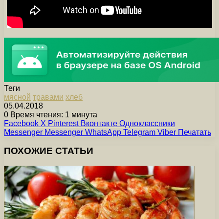
Теги
мясной
травами
хлеб
05.04.2018
0
Время чтения: 1 минута
Facebook
X
Pinterest
Вконтакте
Одноклассники
Messenger
Messenger
WhatsApp
Telegram
Viber
Печатать
ПОХОЖИЕ СТАТЬИ