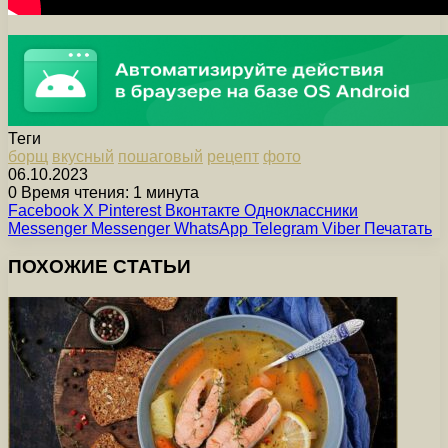
Теги
борщ
вкусный
пошаговый
рецепт
фото
06.10.2023
0
Время чтения: 1 минута
Facebook
X
Pinterest
Вконтакте
Одноклассники
Messenger
Messenger
WhatsApp
Telegram
Viber
Печатать
ПОХОЖИЕ СТАТЬИ