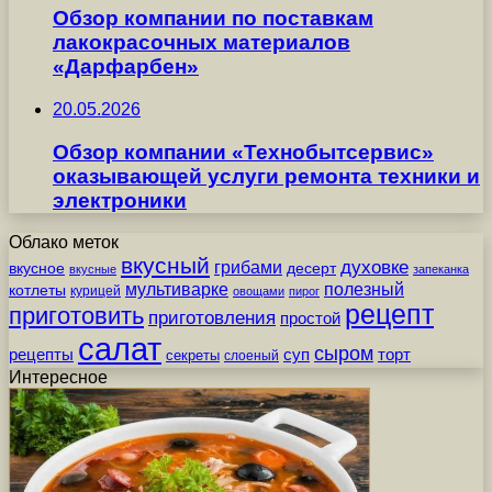
Обзор компании по поставкам
лакокрасочных материалов
«Дарфарбен»
20.05.2026
Обзор компании «Технобытсервис»
оказывающей услуги ремонта техники и
электроники
Облако меток
вкусный
грибами
духовке
вкусное
десерт
вкусные
запеканка
мультиварке
полезный
котлеты
курицей
овощами
пирог
рецепт
приготовить
приготовления
простой
салат
сыром
рецепты
суп
торт
секреты
слоеный
Интересное