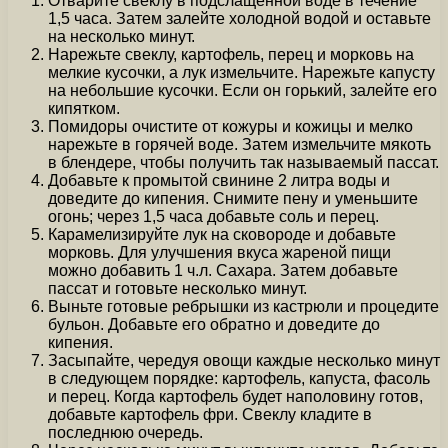
Отварите свеклу в подслащенной воде в течение
1,5 часа. Затем залейте холодной водой и оставьте
на несколько минут.
Нарежьте свеклу, картофель, перец и морковь на
мелкие кусочки, а лук измельчите. Нарежьте капусту
на небольшие кусочки. Если он горький, залейте его
кипятком.
Помидоры очистите от кожуры и кожицы и мелко
нарежьте в горячей воде. Затем измельчите мякоть
в блендере, чтобы получить так называемый пассат.
Добавьте к промытой свинине 2 литра воды и
доведите до кипения. Снимите пену и уменьшите
огонь; через 1,5 часа добавьте соль и перец.
Карамелизируйте лук на сковороде и добавьте
морковь. Для улучшения вкуса жареной пищи
можно добавить 1 ч.л. Сахара. Затем добавьте
пассат и готовьте несколько минут.
Выньте готовые ребрышки из кастрюли и процедите
бульон. Добавьте его обратно и доведите до
кипения.
Засыпайте, чередуя овощи каждые несколько минут
в следующем порядке: картофель, капуста, фасоль
и перец. Когда картофель будет наполовину готов,
добавьте картофель фри. Свеклу кладите в
последнюю очередь.