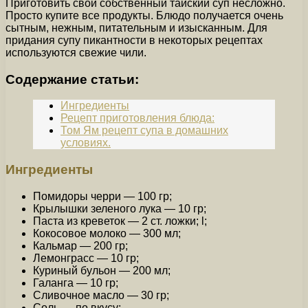
Приготовить свой собственный тайский суп несложно.
Просто купите все продукты. Блюдо получается очень
сытным, нежным, питательным и изысканным. Для
придания супу пикантности в некоторых рецептах
используются свежие чили.
Содержание статьи:
Ингредиенты
Рецепт приготовления блюда:
Том Ям рецепт супа в домашних
условиях.
Ингредиенты
Помидоры черри — 100 гр;
Крылышки зеленого лука — 10 гр;
Паста из креветок — 2 ст. ложки; l;
Кокосовое молоко — 300 мл;
Кальмар — 200 гр;
Лемонграсс — 10 гр;
Куриный бульон — 200 мл;
Галанга — 10 гр;
Сливочное масло — 30 гр;
Соль — по вкусу;