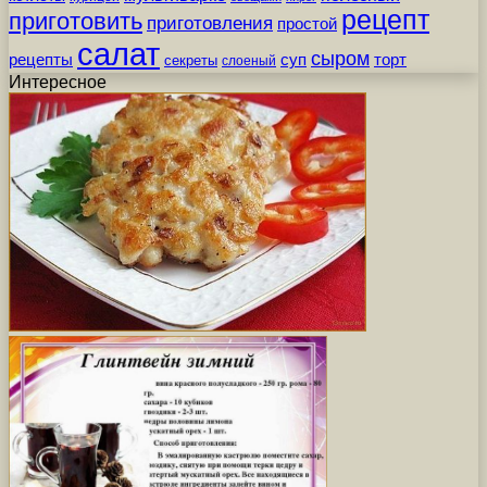
рецепт
приготовить
приготовления
простой
салат
сыром
рецепты
суп
торт
секреты
слоеный
Интересное