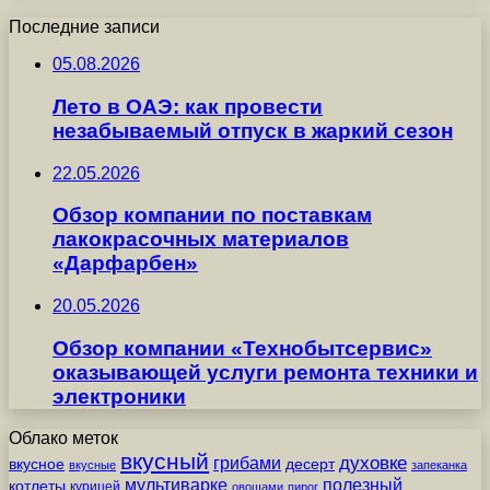
Последние записи
05.08.2026
Лето в ОАЭ: как провести
незабываемый отпуск в жаркий сезон
22.05.2026
Обзор компании по поставкам
лакокрасочных материалов
«Дарфарбен»
20.05.2026
Обзор компании «Технобытсервис»
оказывающей услуги ремонта техники и
электроники
Облако меток
вкусный
грибами
духовке
вкусное
десерт
вкусные
запеканка
мультиварке
полезный
котлеты
курицей
овощами
пирог