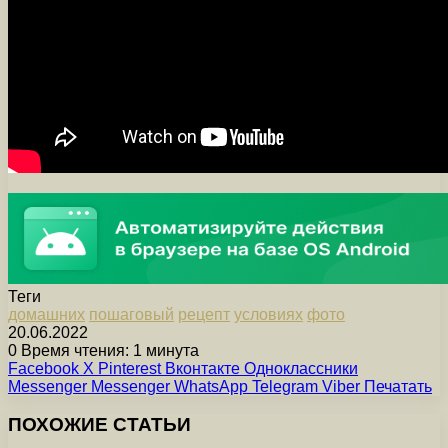
Теги
домашних
пошаговый
рецепт
условиях
фото
20.06.2022
0
Время чтения: 1 минута
Facebook
X
Pinterest
Вконтакте
Одноклассники
Messenger
Messenger
WhatsApp
Telegram
Viber
Печатать
ПОХОЖИЕ СТАТЬИ