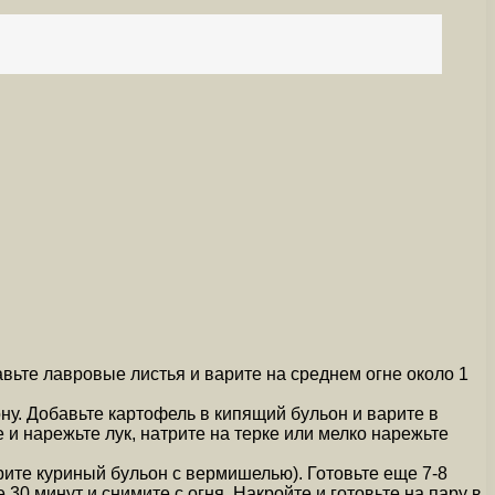
авьте лавровые листья и варите на среднем огне около 1
ну. Добавьте картофель в кипящий бульон и варите в
 и нарежьте лук, натрите на терке или мелко нарежьте
арите куриный бульон с вермишелью). Готовьте еще 7-8
 30 минут и снимите с огня. Накройте и готовьте на пару в