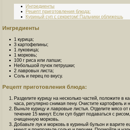
Ингредиенты
Рецепт приготовления блюда:
Куриный суп с секретом! Пальчики оближешь
Ингредиенты
1 курица;
3 картофелины;
1 луковица;
1 морковь;
100 г риса или лапши;
Небольшой пучок петрушки;
2 лавровых листа;
Соль и перец по вкусу.
Рецепт приготовления блюда:
Разделите курицу на несколько частей, положите в к
часа, регулярно снимая пену. Очистите картофель и 
Выньте курицу и лавровые листья. Отделите мясо от 
течение 15 минут. Если суп будет подаваться с рисом
очищенную морковь.
Добавьте лук и морковь в куриный бульон и варите е
минут и приправьте солью и перцем. Промойте и нареж