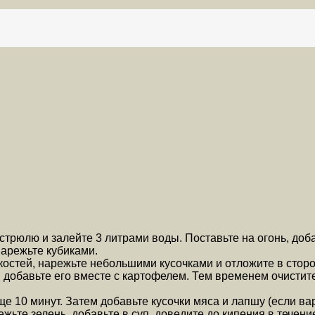
астрюлю и залейте 3 литрами воды. Поставьте на огонь, доб
нарежьте кубиками.
костей, нарежьте небольшими кусочками и отложите в сторо
, добавьте его вместе с картофелем. Тем временем очистите
ще 10 минут. Затем добавьте кусочки мяса и лапшу (если в
ьте зелень, добавьте в суп, доведите до кипения в течение