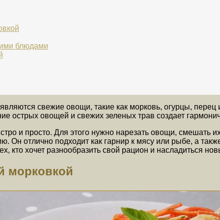
овкой
гими блюдами
й
вляются свежие овощи, такие как морковь, огурцы, перец и
ние острых овощей и свежих зеленых трав создает гармони
стро и просто. Для этого нужно нарезать овощи, смешать и
ю. Он отлично подходит как гарнир к мясу или рыбе, а так
ех, кто хочет разнообразить свой рацион и насладиться но
ой морковкой