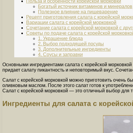
Польза и особенности корейской морковки
Богатый источник витаминов и минералов
Полезное влияние на пищеварение
Рецепт приготовления салата с корейской морк
Вариации салата с корейской морковкой
Сочетание салата с корейской морковкой с дру
Советы по подаче салата с корейской морковко
1. Украшение блюда
2. Выбор подходящей посуды
3. Дополнительные ингредиенты
4. Соусы и заправки
Основными ингредиентами салата с корейской морковкой я
придает салату пикантность и неповторимый вкус. Сочета
Салат с корейской морковкой можно приготовить очень бы
оливковым маслом. После этого салат готов к употреблени
Салат с корейской морковкой — это отличный выбор для т
Ингредиенты для салата с корейск