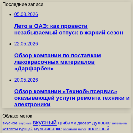
Последние записи
05.08.2026
Лето в ОАЭ: как провести
незабываемый отпуск в жаркий сезон
22.05.2026
Обзор компании по поставкам
лакокрасочных материалов
«Дарфарбен»
20.05.2026
Обзор компании «Технобытсервис»
оказывающей услуги ремонта техники и
электроники
Облако меток
вкусный
грибами
духовке
вкусное
десерт
вкусные
запеканка
мультиварке
полезный
котлеты
курицей
овощами
пирог