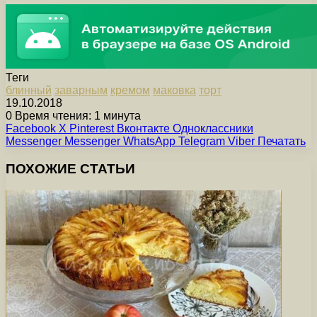
Теги
блинный
заварным
кремом
маковка
торт
19.10.2018
0
Время чтения: 1 минута
Facebook
X
Pinterest
Вконтакте
Одноклассники
Messenger
Messenger
WhatsApp
Telegram
Viber
Печатать
ПОХОЖИЕ СТАТЬИ