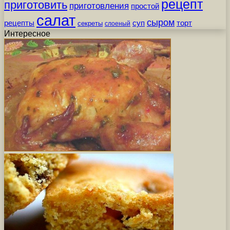
рецепт
приготовить
приготовления
простой
салат
сыром
рецепты
суп
торт
секреты
слоеный
Интересное