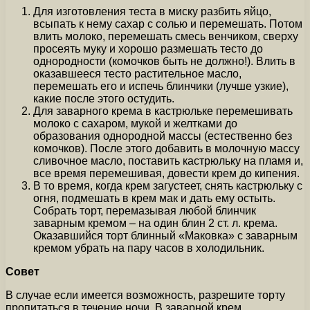
Для изготовления теста в миску разбить яйцо,
всыпать к нему сахар с солью и перемешать. Потом
влить молоко, перемешать смесь венчиком, сверху
просеять муку и хорошо размешать тесто до
однородности (комочков быть не должно!). Влить в
оказавшееся тесто растительное масло,
перемешать его и испечь блинчики (лучше узкие),
какие после этого остудить.
Для заварного крема в кастрюльке перемешивать
молоко с сахаром, мукой и желтками до
образования однородной массы (естественно без
комочков). После этого добавить в молочную массу
сливочное масло, поставить кастрюльку на пламя и,
все время перемешивая, довести крем до кипения.
В то время, когда крем загустеет, снять кастрюльку с
огня, подмешать в крем мак и дать ему остыть.
Собрать торт, перемазывая любой блинчик
заварным кремом – на один блин 2 ст. л. крема.
Оказавшийся торт блинный «Маковка» с заварным
кремом убрать на пару часов в холодильник.
Совет
В случае если имеется возможность, разрешите торту
пропитаться в течение ночи. В заварной крем