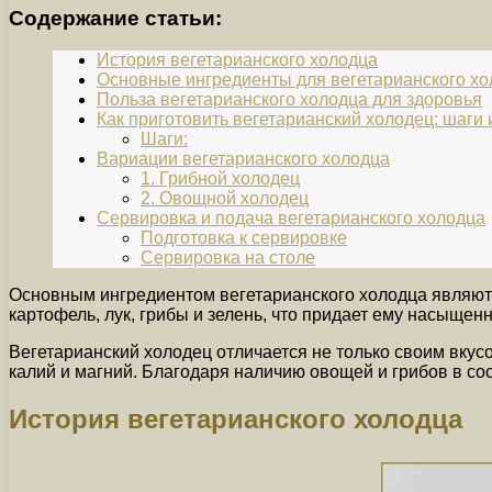
Содержание статьи:
История вегетарианского холодца
Основные ингредиенты для вегетарианского х
Польза вегетарианского холодца для здоровья
Как приготовить вегетарианский холодец: шаги 
Шаги:
Вариации вегетарианского холодца
1. Грибной холодец
2. Овощной холодец
Сервировка и подача вегетарианского холодца
Подготовка к сервировке
Сервировка на столе
Основным ингредиентом вегетарианского холодца являютс
картофель, лук, грибы и зелень, что придает ему насыщен
Вегетарианский холодец отличается не только своим вкусо
калий и магний. Благодаря наличию овощей и грибов в со
История вегетарианского холодца