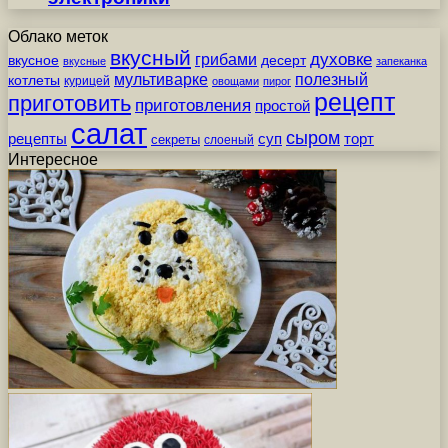
Облако меток
вкусный
грибами
духовке
вкусное
десерт
вкусные
запеканка
мультиварке
полезный
котлеты
курицей
овощами
пирог
рецепт
приготовить
приготовления
простой
салат
сыром
рецепты
суп
торт
секреты
слоеный
Интересное